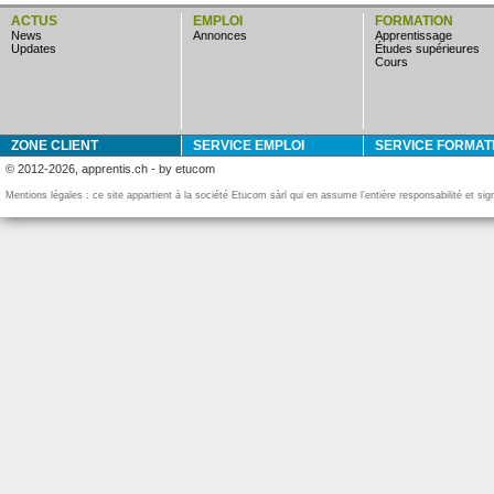
ACTUS
EMPLOI
FORMATION
news
annonces
apprentissage
updates
études supérieures
cours
ZONE CLIENT
SERVICE EMPLOI
SERVICE FORMAT
© 2012-2026, apprentis.ch - by etucom
Mentions légales : ce site appartient à la société Etucom sàrl qui en assume l’entière responsabilité et si