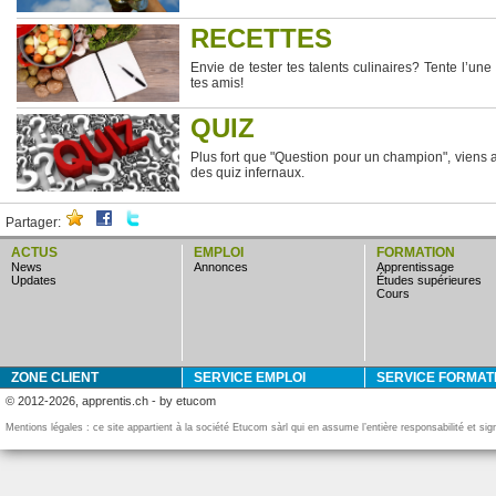
RECETTES
Envie de tester tes talents culinaires? Tente l’un
tes amis!
QUIZ
Plus fort que "Question pour un champion", viens a
des quiz infernaux.
Partager:
ACTUS
EMPLOI
FORMATION
news
annonces
apprentissage
updates
études supérieures
cours
ZONE CLIENT
SERVICE EMPLOI
SERVICE FORMAT
© 2012-2026, apprentis.ch - by etucom
Mentions légales : ce site appartient à la société Etucom sàrl qui en assume l’entière responsabilité et si