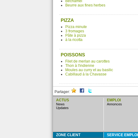
Béchamel
Beurre aux fines herbes
PIZZA
Pizza minute
3 fromages
Pâte à pizza
à la ricotta
POISSONS
Filet de merlan au carottes
Thon à l'indienne
Moules au curry et au basilic
Cabillaud à la Chavasse
Partager:
ACTUS
EMPLOI
news
annonces
updates
ZONE CLIENT
SERVICE EMPLOI