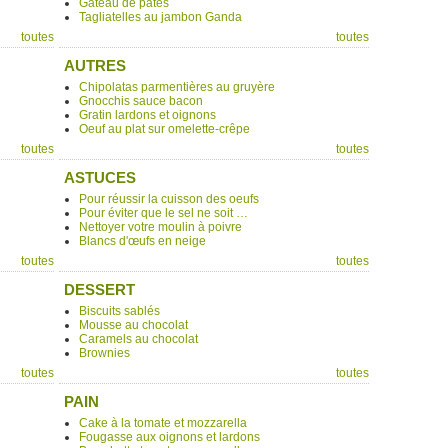
Gateau de pâtes
Tagliatelles au jambon Ganda
toutes
toutes
AUTRES
Chipolatas parmentières au gruyère
Gnocchis sauce bacon
Gratin lardons et oignons
Oeuf au plat sur omelette-crêpe
toutes
toutes
ASTUCES
Pour réussir la cuisson des oeufs
Pour éviter que le sel ne soit …
Nettoyer votre moulin à poivre
Blancs d'œufs en neige
toutes
toutes
DESSERT
Biscuits sablés
Mousse au chocolat
Caramels au chocolat
Brownies
toutes
toutes
PAIN
Cake à la tomate et mozzarella
Fougasse aux oignons et lardons