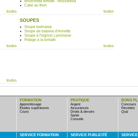
Bruschetta tomate - mozzarella
Cake au thon
toutes
toutes
SOUPES
Soupe balinaise
Soupe de batavia d'Annette
Soupe à l'oignon Lyonnaise
Potage à la tomate
toutes
toutes
toutes
FORMATION
PRATIQUE
BONS P
apprentissage
argent
concours
études supérieures
assurances
Recettes
cours
droits & devoirs
quiz
sante
conseils
SERVICE FORMATION
SERVICE PUBLICITÉ
SERVIC