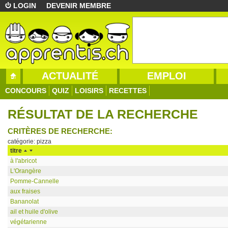
LOGIN
DEVENIR MEMBRE
ACTUALITÉ
EMPLOI
CONCOURS
QUIZ
LOISIRS
RECETTES
RÉSULTAT DE LA RECHERCHE
CRITÈRES DE RECHERCHE:
catégorie: pizza
titre
à l'abricot
L'Orangère
Pomme-Cannelle
aux fraises
Bananolat
ail et huile d'olive
végétarienne