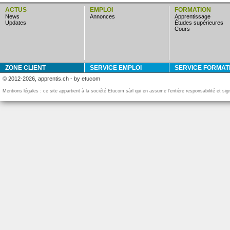
ACTUS
EMPLOI
FORMATION
news
annonces
apprentissage
updates
études supérieures
cours
ZONE CLIENT
SERVICE EMPLOI
SERVICE FORMAT
© 2012-2026, apprentis.ch - by etucom
Mentions légales : ce site appartient à la société Etucom sàrl qui en assume l’entière responsabilité et si