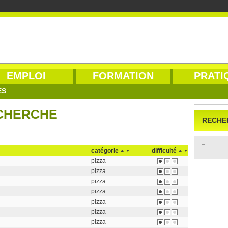
EMPLOI
FORMATION
PRATI
ES
ECHERCHE
RECHE
catégorie
difficulté
pizza
pizza
pizza
pizza
pizza
pizza
pizza