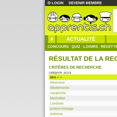
LOGIN
DEVENIR MEMBRE
ACTUALITÉ
CONCOURS
QUIZ
LOISIRS
RECETT
RÉSULTAT DE LA R
CRITÈRES DE RECHERCHE:
catégorie: pizza
titre
Mexicaine
Méditerranée
margherita
Manhattan
Landaise
jambon fromage
Indienne