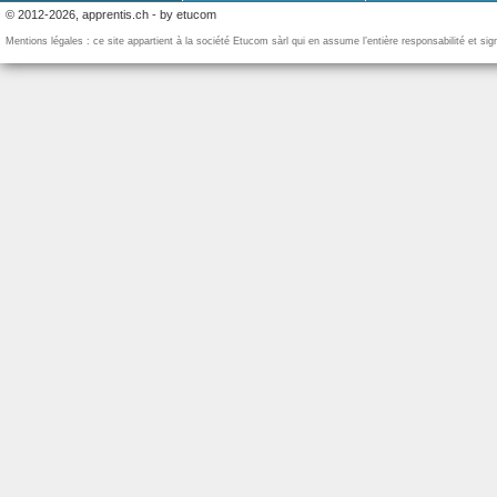
© 2012-2026, apprentis.ch - by etucom
Mentions légales : ce site appartient à la société Etucom sàrl qui en assume l’entière responsabilité et si