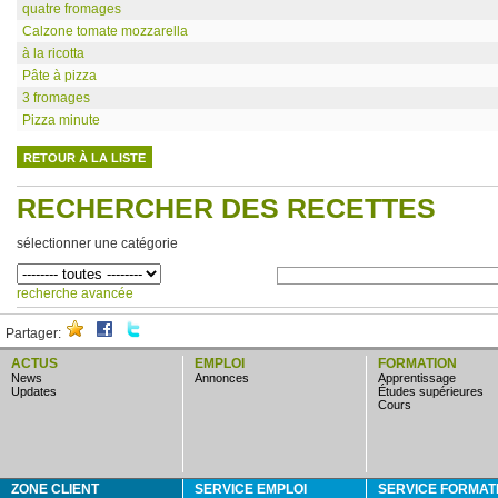
quatre fromages
Calzone tomate mozzarella
à la ricotta
Pâte à pizza
3 fromages
Pizza minute
RETOUR À LA LISTE
RECHERCHER DES RECETTES
sélectionner une catégorie
recherche avancée
Partager:
ACTUS
EMPLOI
FORMATION
news
annonces
apprentissage
updates
études supérieures
cours
ZONE CLIENT
SERVICE EMPLOI
SERVICE FORMAT