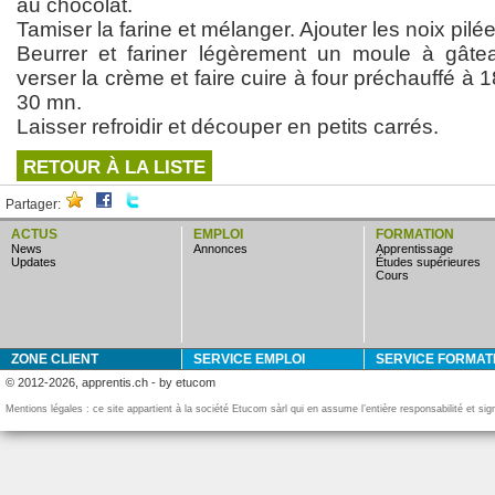
au chocolat.
Tamiser la farine et mélanger. Ajouter les noix pilée
Beurrer et fariner légèrement un moule à gâtea
verser la crème et faire cuire à four préchauffé à 
30 mn.
Laisser refroidir et découper en petits carrés.
RETOUR À LA LISTE
Partager:
ACTUS
EMPLOI
FORMATION
news
annonces
apprentissage
updates
études supérieures
cours
ZONE CLIENT
SERVICE EMPLOI
SERVICE FORMAT
© 2012-2026, apprentis.ch - by etucom
Mentions légales : ce site appartient à la société Etucom sàrl qui en assume l’entière responsabilité et si