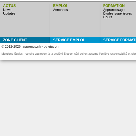
ACTUS
EMPLOI
FORMATION
news
annonces
apprentissage
updates
études supérieures
cours
ZONE CLIENT
SERVICE EMPLOI
SERVICE FORMAT
© 2012-2026, apprentis.ch - by etucom
Mentions légales : ce site appartient à la société Etucom sàrl qui en assume l’entière responsabilité et si