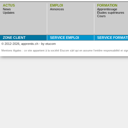
ACTUS
EMPLOI
FORMATION
news
annonces
apprentissage
updates
études supérieures
cours
ZONE CLIENT
SERVICE EMPLOI
SERVICE FORMAT
© 2012-2026, apprentis.ch - by etucom
Mentions légales : ce site appartient à la société Etucom sàrl qui en assume l’entière responsabilité et si