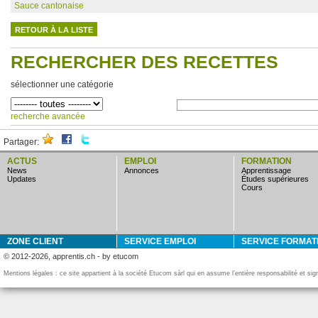
Sauce cantonaise
RETOUR À LA LISTE
RECHERCHER DES RECETTES
sélectionner une catégorie
recherche avancée
Partager:
ACTUS
EMPLOI
FORMATION
news
annonces
apprentissage
updates
études supérieures
cours
ZONE CLIENT
SERVICE EMPLOI
SERVICE FORMAT
© 2012-2026, apprentis.ch - by etucom
Mentions légales : ce site appartient à la société Etucom sàrl qui en assume l’entière responsabilité et si