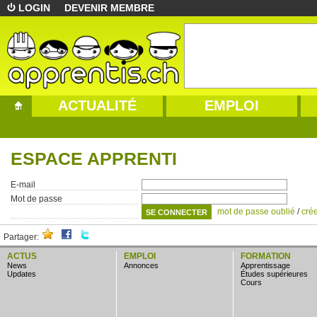
LOGIN
DEVENIR MEMBRE
ACTUALITÉ
EMPLOI
ESPACE APPRENTI
E-mail
Mot de passe
mot de passe oublié
/
cré
Partager:
ACTUS
EMPLOI
FORMATION
news
annonces
apprentissage
updates
études supérieures
cours