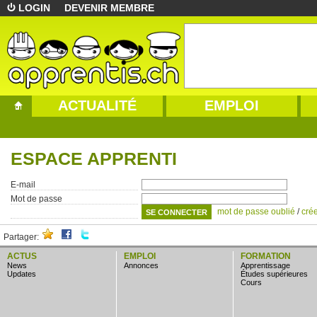
LOGIN
DEVENIR MEMBRE
ACTUALITÉ
EMPLOI
ESPACE APPRENTI
E-mail
Mot de passe
mot de passe oublié
/
cré
Partager:
ACTUS
EMPLOI
FORMATION
news
annonces
apprentissage
updates
études supérieures
cours