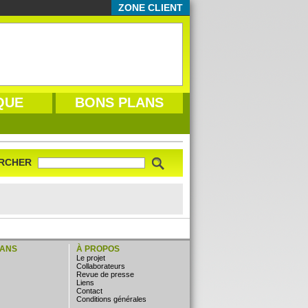
ZONE CLIENT
QUE
BONS PLANS
RCHER
LANS
À PROPOS
Le projet
Collaborateurs
Revue de presse
Liens
Contact
Conditions générales