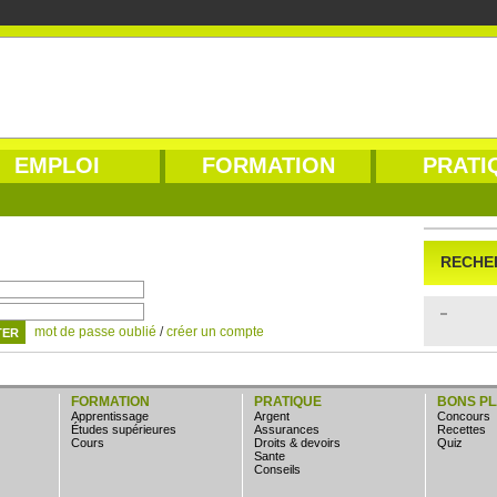
EMPLOI
FORMATION
PRATI
RECHE
mot de passe oublié
/
créer un compte
FORMATION
PRATIQUE
BONS P
apprentissage
argent
concours
études supérieures
assurances
Recettes
cours
droits & devoirs
quiz
sante
conseils