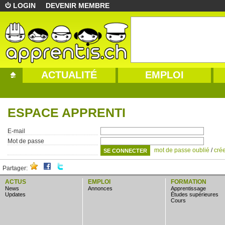
LOGIN
DEVENIR MEMBRE
ACTUALITÉ
EMPLOI
ESPACE APPRENTI
E-mail
Mot de passe
mot de passe oublié
/
cré
Partager:
ACTUS
EMPLOI
FORMATION
news
annonces
apprentissage
updates
études supérieures
cours