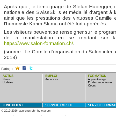
Après quoi, le témoignage de Stefan Habegger, mé
nationale des SwissSkills et médaillé d'argent à l
ainsi que les prestations des virtuoses Camille e
l'humoriste Karim Slama ont été fort appréciés.
Les visiteurs peuvent se renseigner sur le progr
de la manifestation en se rendant sur la 
https://www.salon-formation.ch/
.
(source : Le Comité d'organisation du Salon interj
2018)
Partager:
ACTUS
EMPLOI
FORMATION
news
annonces
apprentissage
updates
études supérieures
cours
ZONE CLIENT
SERVICE EMPLOI
SERVICE FORMAT
© 2012-2026, apprentis.ch - by etucom