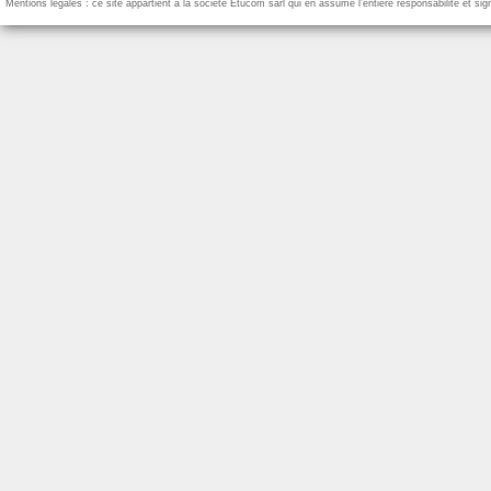
Mentions légales : ce site appartient à la société Etucom sàrl qui en assume l’entière responsabilité et si