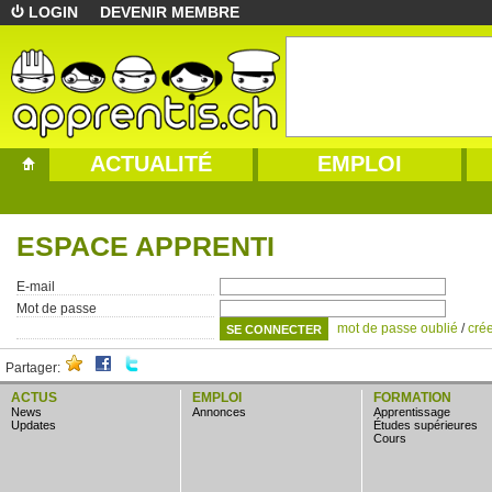
LOGIN
DEVENIR MEMBRE
ACTUALITÉ
EMPLOI
ESPACE APPRENTI
E-mail
Mot de passe
mot de passe oublié
/
cré
Partager:
ACTUS
EMPLOI
FORMATION
news
annonces
apprentissage
updates
études supérieures
cours