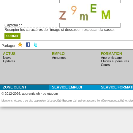
Captcha :
*
Recopier les caractères de l'image ci-dessus en respectant la casse.
Partager:
ACTUS
EMPLOI
FORMATION
news
annonces
apprentissage
updates
études supérieures
cours
ZONE CLIENT
SERVICE EMPLOI
SERVICE FORMAT
© 2012-2026, apprentis.ch - by etucom
Mentions légales : ce site appartient à la société Etucom sàrl qui en assume l’entière responsabilité et si