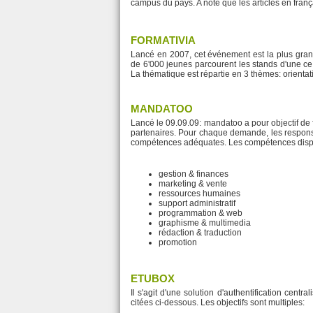
campus du pays. A noté que les articles en fran
FORMATIVIA
Lancé en 2007, cet événement est la plus grand
de 6'000 jeunes parcourent les stands d'une ce
La thématique est répartie en 3 thèmes: orientat
MANDATOO
Lancé le 09.09.09: mandatoo a pour objectif de 
partenaires. Pour chaque demande, les responsa
compétences adéquates. Les compétences dispo
gestion & finances
marketing & vente
ressources humaines
support administratif
programmation & web
graphisme & multimedia
rédaction & traduction
promotion
ETUBOX
Il s'agit d'une solution d'authentification cent
citées ci-dessous. Les objectifs sont multiples: