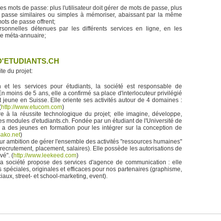
 ses mots de passe: plus l'utilisateur doit gérer de mots de passe, plus
e passe similaires ou simples à mémoriser, abaissant par la même
ots de passe offrent;
sonnelles détenues par les différents services en ligne, en les
e méta-annuaire;
D'ETUDIANTS.CH
te du projet:
 et les services pour étudiants, la société est responsable de
 En moins de 5 ans, elle a confirmé sa place d'interlocuteur privilégié
t jeune en Suisse. Elle oriente ses activités autour de 4 domaines :
(
http://www.etucom.com
)
re à la réussite technologique du projet; elle imagine, développe,
des modules d'etudiants.ch. Fondée par un étudiant de l'Université de
l a des jeunes en formation pour les intégrer sur la conception de
sako.net
)
ur ambition de gérer l'ensemble des activités "ressources humaines"
, recrutement, placement, salaires). Elle possède les autorisations de
vé". (
http://www.leekeed.com
)
 la société propose des services d'agence de communication : elle
spéciales, originales et efficaces pour nos partenaires (graphisme,
iaux, street- et school-marketing, event).