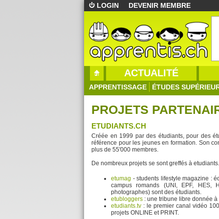
LOGIN
DEVENIR MEMBRE
ACTUALITÉ
APPRENTISSAGE
ÉTUDES SUPÉRIEU
PROJETS PARTENAI
ETUDIANTS.CH
Créée en 1999 par des étudiants, pour des étu
référence pour les jeunes en formation. Son co
plus de 55'000 membres.
De nombreux projets se sont greffés à etudiants
etumag
- students lifestyle magazine : é
campus romands (UNI, EPF, HES, HEP).
photographes) sont des étudiants.
etubloggers
: une tribune libre donnée 
etudiants.tv
: le premier canal vidéo 10
projets ONLINE et PRINT.