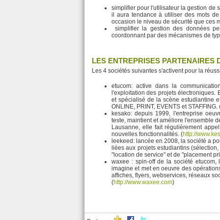
simplifier pour l'utilisateur la gestion de
il aura tendance à utiliser des mots d
occasion le niveau de sécurité que ces m
simplifier la gestion des données per
coordonnant par des mécanismes de typ
LES ENTREPRISES PARTENAIRES 
Les 4 sociétés suivantes s'activent pour la réussi
etucom: active dans la communication
l'exploitation des projets électroniques.
et spécialisé de la scène estudiantine e
ONLINE, PRINT, EVENTS et STAFFING. 
kesako: depuis 1999, l'entreprise oeuv
teste, maintient et améliore l'ensemble 
Lausanne, elle fait régulièrement appe
nouvelles fonctionnalités. (
http://www.ke
leekeed: lancée en 2008, la société a po
liées aux projets estudiantins (sélection
"location de service" et de "placement pri
waxee : spin-off de la société etucom,
imagine et met en oeuvre des opérations 
affiches, flyers, webservices, réseaux soc
(
http://www.waxee.com
)