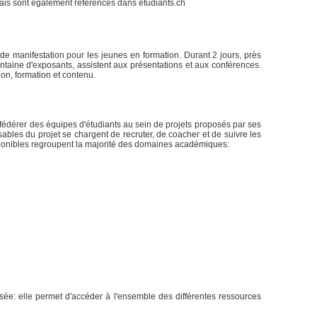
çais sont également référencés dans etudiants.ch
e manifestation pour les jeunes en formation. Durant 2 jours, près
ntaine d'exposants, assistent aux présentations et aux conférences.
ion, formation et contenu.
fédérer des équipes d'étudiants au sein de projets proposés par ses
bles du projet se chargent de recruter, de coacher et de suivre les
nibles regroupent la majorité des domaines académiques:
ralisée: elle permet d'accéder à l'ensemble des différentes ressources