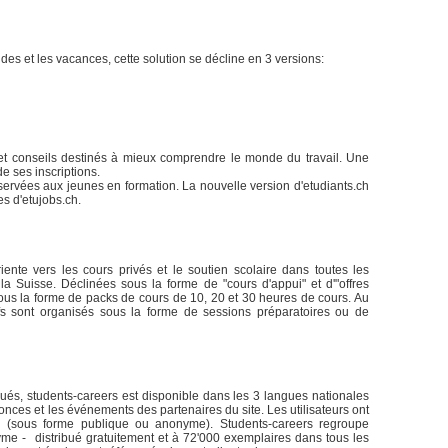
tudes et les vacances, cette solution se décline en 3 versions:
et conseils destinés à mieux comprendre le monde du travail. Une
de ses inscriptions.
rvées aux jeunes en formation. La nouvelle version d'etudiants.ch
s d'etujobs.ch.
riente vers les cours privés et le soutien scolaire dans toutes les
la Suisse. Déclinées sous la forme de "cours d'appui" et d'"offres
sous la forme de packs de cours de 10, 20 et 30 heures de cours. Au
ifs sont organisés sous la forme de sessions préparatoires ou de
ués, students-careers est disponible dans les 3 langues nationales
nnonces et les événements des partenaires du site. Les utilisateurs ont
ion (sous forme publique ou anonyme). Students-careers regroupe
me - distribué gratuitement et à 72'000 exemplaires dans tous les