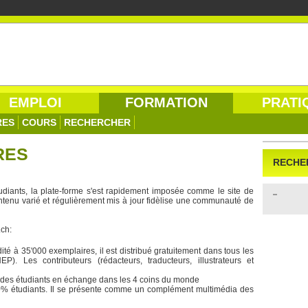
EMPLOI
FORMATION
PRATI
RES
COURS
RECHERCHER
RES
RECHE
diants, la plate-forme s'est rapidement imposée comme le site de
ntenu varié et régulièrement mis à jour fidèlise une communauté de
.ch:
dité à 35'000 exemplaires, il est distribué gratuitement dans tous les
 Les contributeurs (rédacteurs, traducteurs, illustrateurs et
à des étudiants en échange dans les 4 coins du monde
0% étudiants. Il se présente comme un complément multimédia des