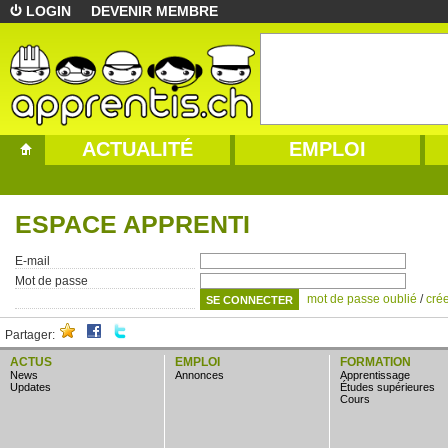
LOGIN
DEVENIR MEMBRE
ACTUALITÉ
EMPLOI
ESPACE APPRENTI
E-mail
Mot de passe
mot de passe oublié
/
cré
Partager:
ACTUS
EMPLOI
FORMATION
news
annonces
apprentissage
updates
études supérieures
cours