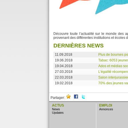
Découvre toute l’actualité sur le monde des 
provenant des différentes institutions et écoles
DERNIÈRES NEWS
11.09.2018
Plus de bourses po
19.06.2018
Tabac: 6053 jeunes
19.04.2018
Ados et médias soc
27.03.2018
L’égalité récompe
22.03.2018
Salon interjurassie
19.02.2018
70% des jeunes val
Partager:
ACTUS
EMPLOI
news
annonces
updates