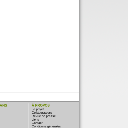
LANS
À PROPOS
Le projet
Collaborateurs
Revue de presse
Liens
Contact
Conditions générales