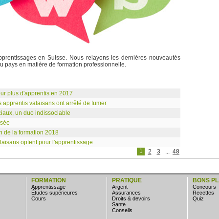
apprentissages en Suisse. Nous relayons les dernières nouveautés
 du pays en matière de formation professionnelle.
ur plus d'apprentis en 2017
 apprentis valaisans ont arrêté de fumer
iaux, un duo indissociable
nsée
n de la formation 2018
aisans optent pour l'apprentissage
1
2
3
...
48
FORMATION
PRATIQUE
BONS P
apprentissage
argent
concours
études supérieures
assurances
Recettes
cours
droits & devoirs
quiz
sante
conseils