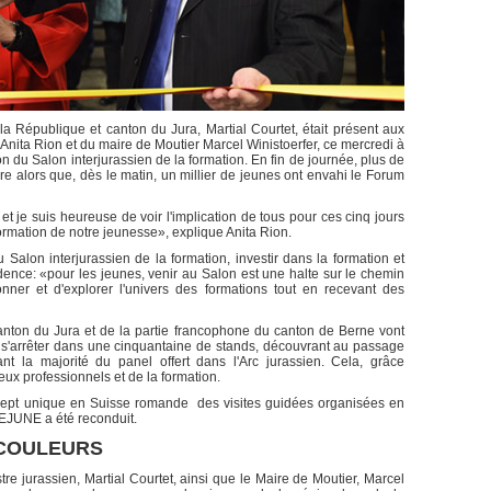
 la République et canton du Jura, Martial Courtet, était présent aux
Anita Rion et du maire de Moutier Marcel Winistoerfer, ce mercredi à
 du Salon interjurassien de la formation. En fin de journée, plus de
re alors que, dès le matin, un millier de jeunes ont envahi le Forum
et je suis heureuse de voir l'implication de tous pour ces cinq jours
rmation de notre jeunesse», explique Anita Rion.
Salon interjurassien de la formation, investir dans la formation et
dence: «pour les jeunes, venir au Salon est une halte sur le chemin
nner et d'explorer l'univers des formations tout en recevant des
nton du Jura et de la partie francophone du canton de Berne vont
t s'arrêter dans une cinquantaine de stands, découvrant au passage
nt la majorité du panel offert dans l'Arc jurassien. Cela, grâce
ux professionnels et de la formation.
oncept unique en Suisse romande des visites guidées organisées en
EJUNE a été reconduit.
 COULEURS
re jurassien, Martial Courtet, ainsi que le Maire de Moutier, Marcel