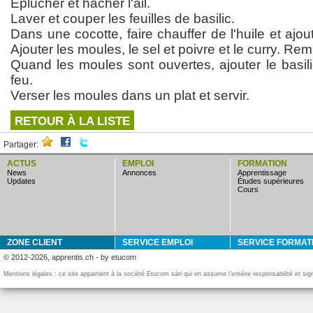
Eplucher et hacher l'ail.
Laver et couper les feuilles de basilic.
Dans une cocotte, faire chauffer de l'huile et ajoute
Ajouter les moules, le sel et poivre et le curry. Re
Quand les moules sont ouvertes, ajouter le basili
feu.
Verser les moules dans un plat et servir.
RETOUR À LA LISTE
Partager:
ACTUS
EMPLOI
FORMATION
news
annonces
apprentissage
updates
études supérieures
cours
ZONE CLIENT
SERVICE EMPLOI
SERVICE FORMAT
© 2012-2026, apprentis.ch - by etucom
Mentions légales : ce site appartient à la société Etucom sàrl qui en assume l’entière responsabilité et si