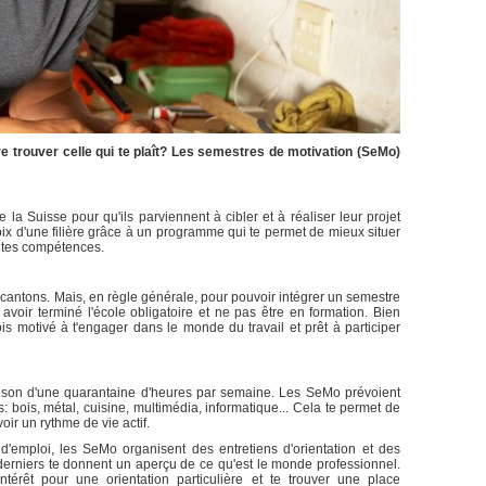
e trouver celle qui te plaît? Les semestres de motivation (SeMo)
a Suisse pour qu'ils parviennent à cibler et à réaliser leur projet
choix d'une filière grâce à un programme qui te permet de mieux situer
et tes compétences.
s cantons. Mais, en règle générale, pour pouvoir intégrer un semestre
 avoir terminé l'école obligatoire et ne pas être en formation. Bien
is motivé à t'engager dans le monde du travail et prêt à participer
ison d'une quarantaine d'heures par semaine. Les SeMo prévoient
s: bois, métal, cuisine, multimédia, informatique... Cela te permet de
avoir un rythme de vie actif.
'emploi, les SeMo organisent des entretiens d'orientation et des
 derniers te donnent un aperçu de ce qu'est le monde professionnel.
térêt pour une orientation particulière et te trouver une place