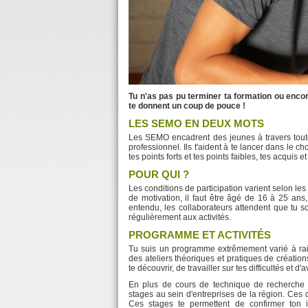
Tu n'as pas pu terminer ta formation ou encor
te donnent un coup de pouce !
LES SEMO EN DEUX MOTS
Les SEMO encadrent des jeunes à travers toute l
professionnel. Ils t'aident à te lancer dans le 
tes points forts et tes points faibles, tes acquis 
POUR QUI ?
Les conditions de participation varient selon le
de motivation, il faut être âgé de 16 à 25 ans,
entendu, les collaborateurs attendent que tu so
régulièrement aux activités.
PROGRAMME ET ACTIVITÉS
Tu suis un programme extrêmement varié à ra
des ateliers théoriques et pratiques de création
te découvrir, de travailler sur tes difficultés et d'
En plus de cours de technique de recherche d
stages au sein d'entreprises de la région. Ces
Ces stages te permettent de confirmer ton in