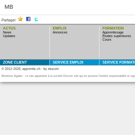
MB
Partager:
ACTUS
EMPLOI
FORMATION
news
annonces
apprentissage
updates
études supérieures
cours
ZONE CLIENT
SERVICE EMPLOI
SERVICE FORMAT
© 2012-2026, apprentis.ch - by etucom
Mentions légales : ce site appartient à la société Etucom sàrl qui en assume l’entière responsabilité et si