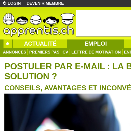
LOGIN
DEVENIR MEMBRE
ACTUALITÉ
EMPLOI
ANNONCES
PREMIERS PAS
CV
LETTRE DE MOTIVATION
EN
POSTULER PAR E-MAIL : LA
SOLUTION ?
CONSEILS, AVANTAGES ET INCONV