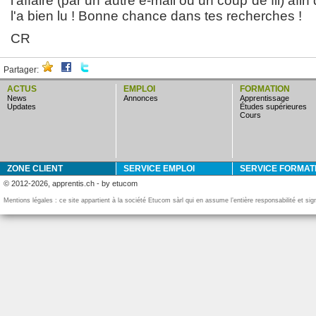
l'affaire (par un autre e-mail ou un coup de fil) afin
l'a bien lu ! Bonne chance dans tes recherches !
CR
Partager:
ACTUS
EMPLOI
FORMATION
news
annonces
apprentissage
updates
études supérieures
cours
ZONE CLIENT
SERVICE EMPLOI
SERVICE FORMAT
© 2012-2026, apprentis.ch - by etucom
Mentions légales : ce site appartient à la société Etucom sàrl qui en assume l’entière responsabilité et si