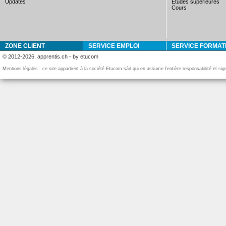
updates
études supérieures
cours
ZONE CLIENT
SERVICE EMPLOI
SERVICE FORMAT
© 2012-2026, apprentis.ch - by etucom
Mentions légales : ce site appartient à la société Etucom sàrl qui en assume l’entière responsabilité et si