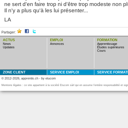
ne sert d'en faire trop ni d'être trop modeste non p
Il n'y a plus qu'à les lui présenter...
LA
Partager:
ACTUS
EMPLOI
FORMATION
news
annonces
apprentissage
updates
études supérieures
cours
ZONE CLIENT
SERVICE EMPLOI
SERVICE FORMAT
© 2012-2026, apprentis.ch - by etucom
Mentions légales : ce site appartient à la société Etucom sàrl qui en assume l’entière responsabilité et si