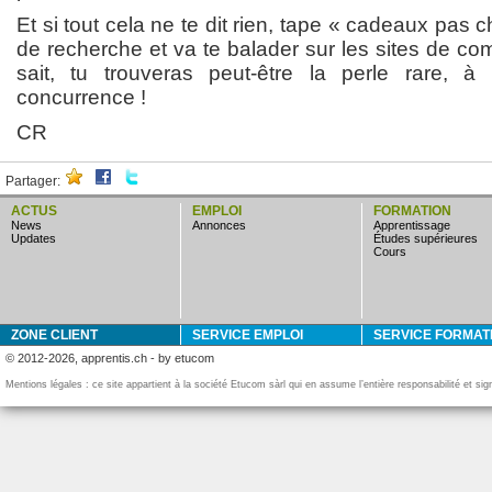
Et si tout cela ne te dit rien, tape « cadeaux pas
de recherche et va te balader sur les sites de c
sait, tu trouveras peut-être la perle rare, à 
concurrence !
CR
Partager:
ACTUS
EMPLOI
FORMATION
news
annonces
apprentissage
updates
études supérieures
cours
ZONE CLIENT
SERVICE EMPLOI
SERVICE FORMAT
© 2012-2026, apprentis.ch - by etucom
Mentions légales : ce site appartient à la société Etucom sàrl qui en assume l’entière responsabilité et si