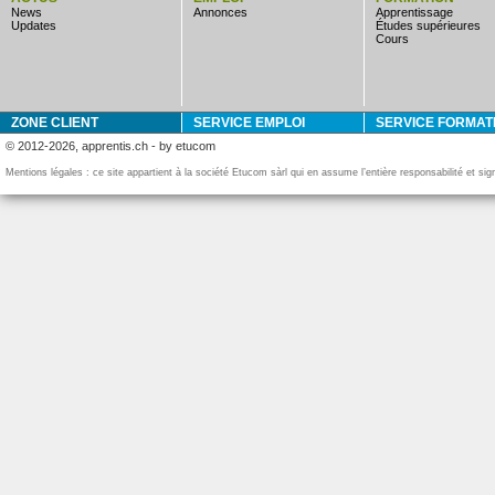
news
annonces
apprentissage
updates
études supérieures
cours
ZONE CLIENT
SERVICE EMPLOI
SERVICE FORMAT
© 2012-2026, apprentis.ch - by etucom
Mentions légales : ce site appartient à la société Etucom sàrl qui en assume l’entière responsabilité et si