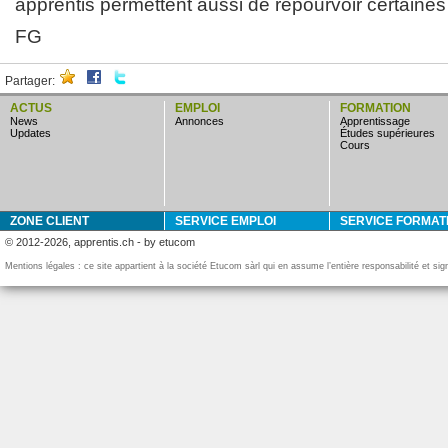
apprentis permettent aussi de repourvoir certaines
FG
Partager:
ACTUS
EMPLOI
FORMATION
news
annonces
apprentissage
updates
études supérieures
cours
ZONE CLIENT
SERVICE EMPLOI
SERVICE FORMAT
© 2012-2026, apprentis.ch - by etucom
Mentions légales : ce site appartient à la société Etucom sàrl qui en assume l’entière responsabilité et si