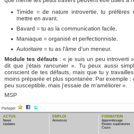
que même tes petits travers peuvent être utiles à l'
Timide = de nature introvertie, tu préfères
mettre en avant.
Bavard = tu as la communication facile.
Maniaque = organisé et perfectionniste.
Autoritaire = tu as l'âme d'un meneur.
Module tes défauts
: « je suis un peu introverti
dit que j'étais rancunier ». Tu peux aussi sim
conscient de tes défauts, mais que tu y travaill
moins préparée et plus spontanée. Par exemple : «
peu susceptible, mais j'essaie de m'améliorer ».
MSP
Partager:
ACTUS
EMPLOI
FORMATION
news
annonces
apprentissage
updates
études supérieures
cours