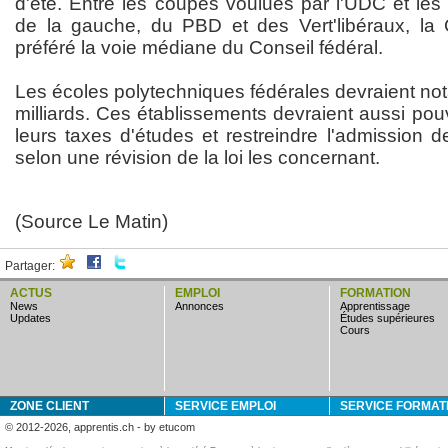
d'été. Entre les coupes voulues par l'UDC et les
de la gauche, du PBD et des Vert'libéraux, l
préféré la voie médiane du Conseil fédéral.
Les écoles polytechniques fédérales devraient no
milliards. Ces établissements devraient aussi pouv
leurs taxes d'études et restreindre l'admission d
selon une révision de la loi les concernant.
(Source Le Matin)
Partager:
ACTUS
EMPLOI
FORMATION
news
annonces
apprentissage
updates
études supérieures
cours
ZONE CLIENT
SERVICE EMPLOI
SERVICE FORMAT
© 2012-2026, apprentis.ch - by etucom