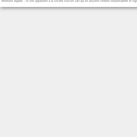
Mentions légales : ce site appartient à la société Etucom sàrl qui en assume l’entière responsabilité et si