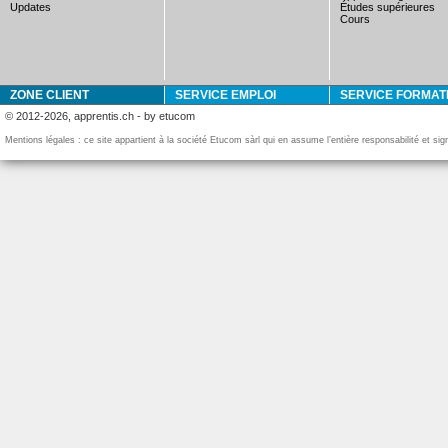
updates
études supérieures
cours
ZONE CLIENT
SERVICE EMPLOI
SERVICE FORMAT
© 2012-2026, apprentis.ch - by etucom
Mentions légales : ce site appartient à la société Etucom sàrl qui en assume l’entière responsabilité et si