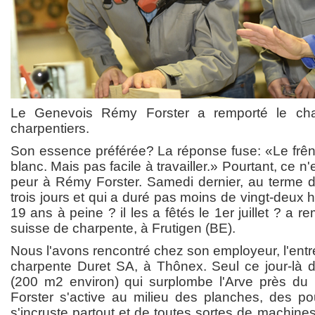
Le Genevois Rémy Forster a remporté le ch
charpentiers.
Son essence préférée? La réponse fuse: «Le frêne
blanc. Mais pas facile à travailler.» Pourtant, ce n'e
peur à Rémy Forster. Samedi dernier, au terme d
trois jours et qui a duré pas moins de vingt-deux
19 ans à peine ? il les a fêtés le 1er juillet ? a
suisse de charpente, à Frutigen (BE).
Nous l'avons rencontré chez son employeur, l'entr
charpente Duret SA, à Thônex. Seul ce jour-là 
(200 m2 environ) qui surplombe l'Arve près du
Forster s'active au milieu des planches, des pou
s'incruste partout et de toutes sortes de machines. 