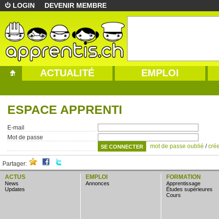
LOGIN
DEVENIR MEMBRE
ACTUALITÉ
EMPLOI
ESPACE APPRENTI
E-mail
Mot de passe
mot de passe oublié
/
cré
Partager:
ACTUS
EMPLOI
FORMATION
news
annonces
apprentissage
updates
études supérieures
cours