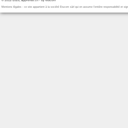
© 2012-2026, apprentis.ch - by etucom
Mentions légales : ce site appartient à la société Etucom sàrl qui en assume l’entière responsabilité et si