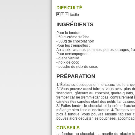
DIFFICULTÉ
facile
INGRÉDIENTS
Pour la fondue :
- 50 cl crème fraîche
- 500g de chocolat noir
Pour les trempettes :
Au choix : ananas, pommes, poires, oranges, fra
Pour accompagner :
- glace vanille
- noix de coco
- poudre de noix de coco.
PRÉPARATION
1/ Épluchez et coupez en morceaux les fruits qu
2/ Vous pouvez aussi faire si vous avez plus 
financiers, gâteaux au chocolat, quatre-quarts,
tremper car ne s'emmiettant pas, contrairement 
canelés (les canelés étant des petits flancs,spéc
3/ Faites fondre le chocolat et la crème fraî
mélange bien lisse et onctueuse. 4/ Trempez les 
pics à fondue. Vous pouvez ensuite tapisser
pouvez alors déguster les bouchées, accompag
CONSEILS
La fondue au chocolat. La recette du glacier l