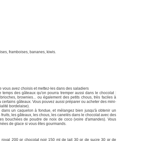
ises, framboises, bananes, kiwis.
e vous avez choisis et mettez-les dans des saladiers
de temps des gâteaux qu'on pourra tremper aussi dans le chocolat :
 brioches, brownies... ou également des petits chous, très faciles à
à certains gâteaux. Vous pouvez aussi préparer ou acheter des mini-
ialité bordelaise).
che dans un caquelon à fondue, et mélangez bien jusqu'à obtenir un
fruits, les gâteaux, les chous, les canelés dans le chocolat avec des
 ces bouchées de poudre de noix de coco (voire d'amandes). Vous
nées de glace si vous êtes gourmands.
e royal 200 gr chocolat noir 150 ml de lait 30 gr de sucre 30 gr de