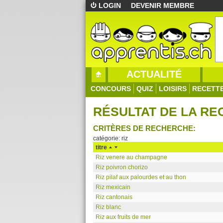
LOGIN
DEVENIR MEMBRE
ACTUALITÉ
CONCOURS
QUIZ
LOISIRS
RECETT
RÉSULTAT DE LA R
CRITÈRES DE RECHERCHE:
catégorie: riz
titre
Riz venere au champagne
Riz poivron chorizo
Riz pilaf aux palourdes et au thon
Riz mexicain
Riz cantonais
Riz blanc
Riz aux fruits de mer