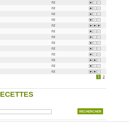
riz
riz
riz
riz
riz
riz
riz
riz
riz
riz
riz
riz
riz
1
2
RECETTES