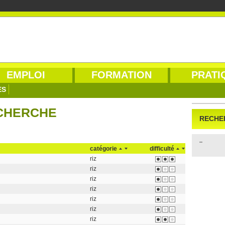
EMPLOI
FORMATION
PRATI
ES
ECHERCHE
RECHE
catégorie
difficulté
riz
riz
riz
riz
riz
riz
riz